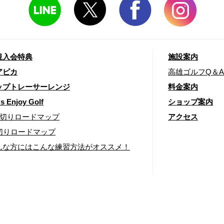
規入会特典
施設案内
アピカ
高雄ゴルフQ＆A
ップトレーサーレンジ
料金案内
's Enjoy Golf
ショップ案内
00切りロードマップ
アクセス
0切りロードマップ
んな方にはこんな練習方法がオススメ！