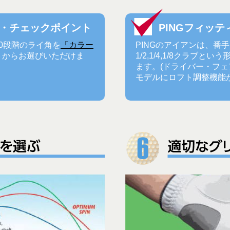
グ・チェックポイント
PINGフィッ
0段階のライ角を
「カラー
PINGのアイアンは、番
トからお選びいただけま
1/2,1/4,1/8クラブ
ます。(ドライバー・フ
モデルにロフト調整機能