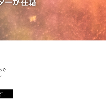
形で
も
す。