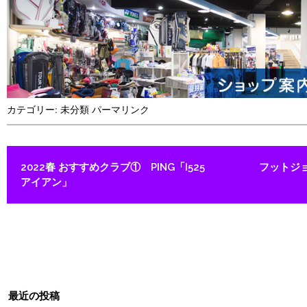
カテゴリー:
未分類
パーマリンク
投稿ナビゲーション
2022春 おすすめクラブ① PING「I525
フットジョ
アイアン」
最近の投稿