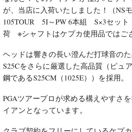
が、当店に入荷いたしました！（NS
105TOUR 5I～PW 6本組 S×3セット
荷 ※シャフトはケプカ使用品ではご
​ヘッドは響きの長い澄んだ打球音の
S25Cをさらに厳選した高品質（ピュ
鋼であるS25CM（1025E））を採用。
PGAツアープロが求める構えやすさ
イアンとなっています。
クラブ契約をフリーにしているケプカ