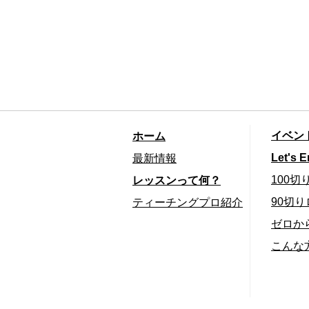
ホーム
イベン
最新情報
Let's E
レッスンって何？
100
ティーチングプロ紹介
90切
ゼロか
こんな