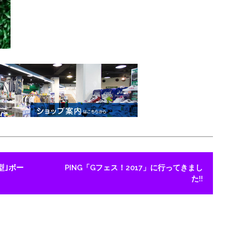
型｣ボー
PING「Gフェス！2017」に行ってきまし
た!!