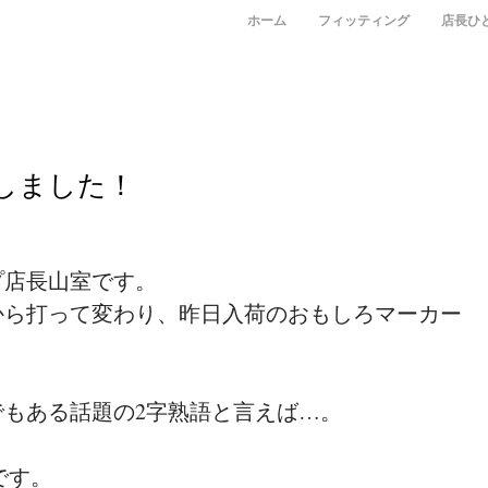
メニュー
コンテンツへスキップ
ホーム
フィッティング
店長ひ
しました！
プ店長山室です。
から打って変わり、昨日入荷のおもしろマーカー
もある話題の2字熟語と言えば…。
です。