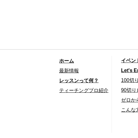
ホーム
イベン
最新情報
Let's E
レッスンって何？
100
ティーチングプロ紹介
90切
ゼロか
こんな