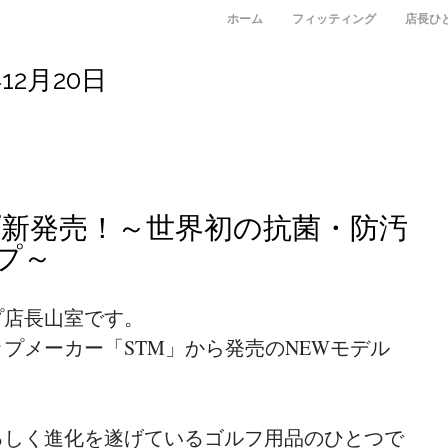
メニュー
コンテンツへスキップ
ホーム
フィッティング
店長ひ
年12月20日
リップ新発売！～世界初の抗菌・防汚
プ～
プ店長山室です。
プメーカー「STM」から発売のNEWモデル
るしく進化を遂げているゴルフ用品のひとつで